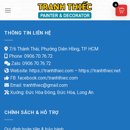
Skip
0
to
content
THÔNG TIN LIÊN HỆ
7/6 Thành Thái, Phường Diên Hồng, TP. HCM
Phone: 0906.70.76.72
Zalo: 0906.70.76.72
Website:
https://tranhthiec.com
–
https://tranhthiec.net
FB:
facebook.com/tranhthiec.com
Email:
tranhthiec@gmail.com
Xưởng: Đức Hòa Đông, Đức Hòa, Long An
CHÍNH SÁCH & HỖ TRỢ
Qui định hoàn tiền & bảo hành