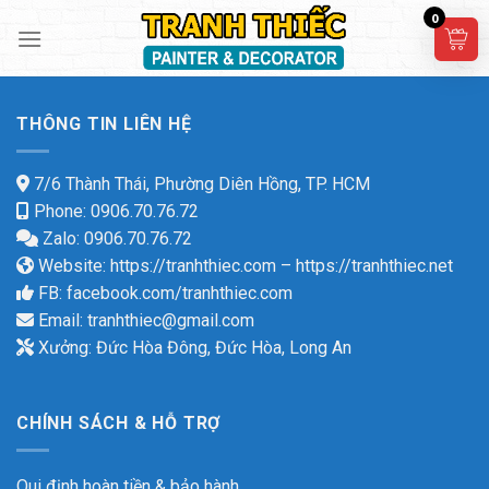
Skip
0
to
content
THÔNG TIN LIÊN HỆ
7/6 Thành Thái, Phường Diên Hồng, TP. HCM
Phone: 0906.70.76.72
Zalo: 0906.70.76.72
Website:
https://tranhthiec.com
–
https://tranhthiec.net
FB:
facebook.com/tranhthiec.com
Email:
tranhthiec@gmail.com
Xưởng: Đức Hòa Đông, Đức Hòa, Long An
CHÍNH SÁCH & HỖ TRỢ
Qui định hoàn tiền & bảo hành