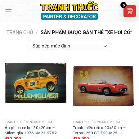
Skip
0
to
content
TRANG CHỦ
/
SẢN PHẨM ĐƯỢC GẮN THẺ “XE HƠI CỔ”
TRANH THIẾC 20X30CM - CAFE
TRANH THIẾC 20X30CM - CAFE
Áp phích xe hơi 30x20cm –
Tranh thiếc retro 20x30cm –
Milemiglia 1976 KM23-9782
Ferrari 250 GT Z23-M25
₫
32,000
₫
36,000