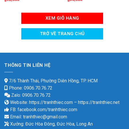
XEM GIỎ HÀNG
TRỞ VỀ TRANG CHỦ
THÔNG TIN LIÊN HỆ
7/6 Thành Thái, Phường Diên Hồng, TP. HCM
Phone: 0906.70.76.72
Zalo: 0906.70.76.72
Website:
https://tranhthiec.com
–
https://tranhthiec.net
FB:
facebook.com/tranhthiec.com
Email:
tranhthiec@gmail.com
Xưởng: Đức Hòa Đông, Đức Hòa, Long An