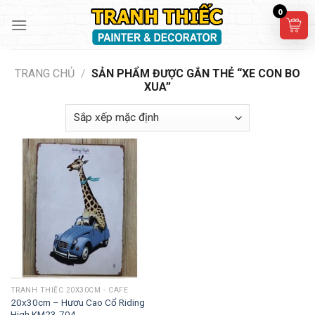
Skip
0
to
content
TRANG CHỦ
/
SẢN PHẨM ĐƯỢC GẮN THẺ “XE CON BO
XUA”
TRANH THIẾC 20X30CM - CAFE
20x30cm – Hươu Cao Cổ Riding
High KM23-704