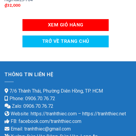
₫
32,000
XEM GIỎ HÀNG
TRỞ VỀ TRANG CHỦ
THÔNG TIN LIÊN HỆ
7/6 Thành Thái, Phường Diên Hồng, TP. HCM
Phone: 0906.70.76.72
Zalo: 0906.70.76.72
Website:
https://tranhthiec.com
–
https://tranhthiec.net
FB:
facebook.com/tranhthiec.com
Email:
tranhthiec@gmail.com