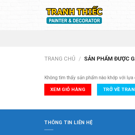
Skip
to
content
TRANG CHỦ
/
SẢN PHẨM ĐƯỢC GẮ
Không tìm thấy sản phẩm nào khớp với lựa 
XEM GIỎ HÀNG
TRỞ VỀ TRA
THÔNG TIN LIÊN HỆ