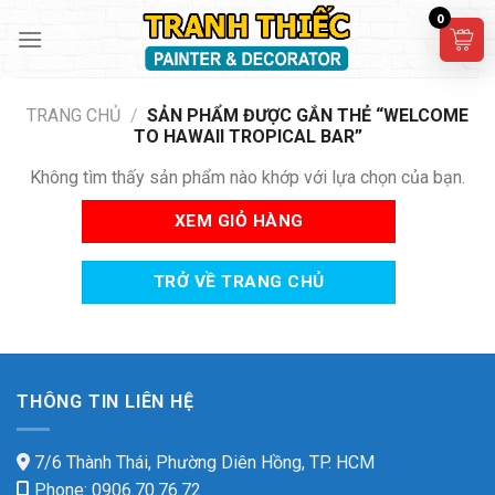
Skip
0
to
content
TRANG CHỦ
/
SẢN PHẨM ĐƯỢC GẮN THẺ “WELCOME
TO HAWAII TROPICAL BAR”
Không tìm thấy sản phẩm nào khớp với lựa chọn của bạn.
XEM GIỎ HÀNG
TRỞ VỀ TRANG CHỦ
THÔNG TIN LIÊN HỆ
7/6 Thành Thái, Phường Diên Hồng, TP. HCM
Phone: 0906.70.76.72