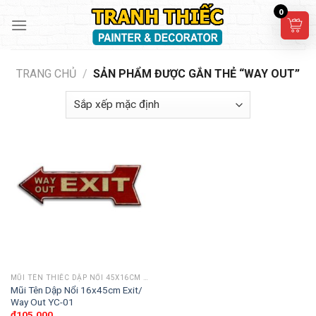
Skip
0
to
content
TRANG CHỦ
/
SẢN PHẨM ĐƯỢC GẮN THẺ “WAY OUT”
MŨI TÊN THIẾC DẬP NỔI 45X16CM TRANG TRÍ
Mũi Tên Dập Nổi 16x45cm Exit/
Way Out YC-01
₫
105,000