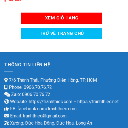
XEM GIỎ HÀNG
TRỞ VỀ TRANG CHỦ
THÔNG TIN LIÊN HỆ
7/6 Thành Thái, Phường Diên Hồng, TP. HCM
Phone: 0906.70.76.72
Zalo: 0906.70.76.72
Website:
https://tranhthiec.com
–
https://tranhthiec.net
FB:
facebook.com/tranhthiec.com
Email:
tranhthiec@gmail.com
Xưởng: Đức Hòa Đông, Đức Hòa, Long An