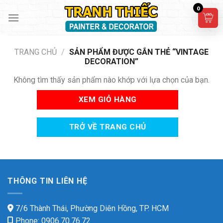
Skip
0
to
content
TRANG CHỦ
/
SẢN PHẨM ĐƯỢC GẮN THẺ “VINTAGE
DECORATION”
Không tìm thấy sản phẩm nào khớp với lựa chọn của bạn.
XEM GIỎ HÀNG
TRỞ VỀ TRANG CHỦ
THÔNG TIN LIÊN HỆ
7/6 Thành Thái, Phường Diên Hồng, TP. HCM
Phone: 0906.70.76.72