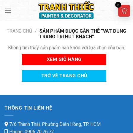
Skip
0
to
content
TRANG CHỦ
/
SẢN PHẨM ĐƯỢC GẮN THẺ “VAT DUNG
TRANG TRI HUT KHACH”
Không tìm thấy sản phẩm nào khớp với lựa chọn của bạn.
XEM GIỎ HÀNG
TRỞ VỀ TRANG CHỦ
THÔNG TIN LIÊN HỆ
7/6 Thành Thái, Phường Diên Hồng, TP. HCM
Phone: 0906.70.76.72