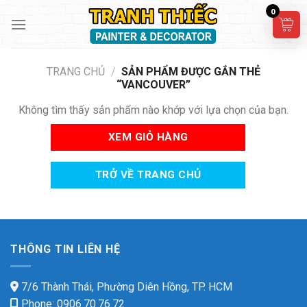
Skip
0
to
content
TRANG CHỦ
/
SẢN PHẨM ĐƯỢC GẮN THẺ
“VANCOUVER”
Không tìm thấy sản phẩm nào khớp với lựa chọn của bạn.
XEM GIỎ HÀNG
TRỞ VỀ TRANG CHỦ
THÔNG TIN LIÊN HỆ
7/6 Thành Thái, Phường Diên Hồng, TP. HCM
Phone: 0906.70.76.72