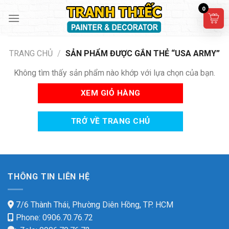
Skip
0
to
content
TRANG CHỦ
/
SẢN PHẨM ĐƯỢC GẮN THẺ “USA ARMY”
Không tìm thấy sản phẩm nào khớp với lựa chọn của bạn.
XEM GIỎ HÀNG
TRỞ VỀ TRANG CHỦ
THÔNG TIN LIÊN HỆ
7/6 Thành Thái, Phường Diên Hồng, TP. HCM
Phone: 0906.70.76.72