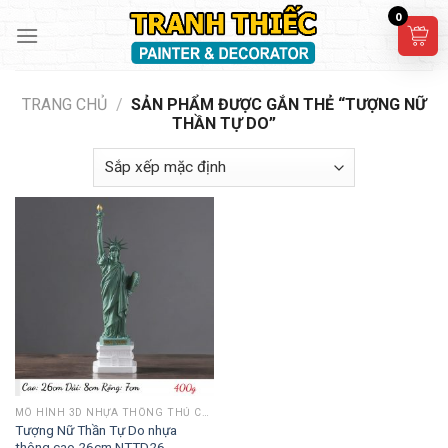
Skip
0
to
content
TRANG CHỦ
/
SẢN PHẨM ĐƯỢC GẮN THẺ “TƯỢNG NỮ
THẦN TỰ DO”
MÔ HÌNH 3D NHỰA THÔNG THỦ CÔNG
Tượng Nữ Thần Tự Do nhựa
thông cao 26cm NTTD26