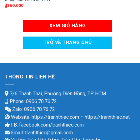
₫
360,000
XEM GIỎ HÀNG
TRỞ VỀ TRANG CHỦ
THÔNG TIN LIÊN HỆ
7/6 Thành Thái, Phường Diên Hồng, TP. HCM
Phone: 0906.70.76.72
Zalo: 0906.70.76.72
Website:
https://tranhthiec.com
–
https://tranhthiec.net
FB:
facebook.com/tranhthiec.com
Email:
tranhthiec@gmail.com