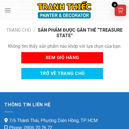
Skip
0
to
content
TRANG CHỦ
/
SẢN PHẨM ĐƯỢC GẮN THẺ “TREASURE
STATE”
Không tìm thấy sản phẩm nào khớp với lựa chọn của bạn.
XEM GIỎ HÀNG
TRỞ VỀ TRANG CHỦ
THÔNG TIN LIÊN HỆ
7/6 Thành Thái, Phường Diên Hồng, TP. HCM
Phone: 0906.70.76.72