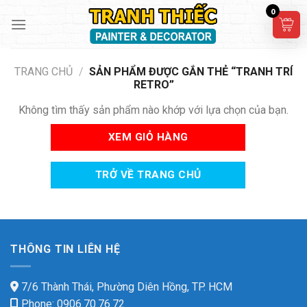
Skip
0
to
content
TRANG CHỦ
/
SẢN PHẨM ĐƯỢC GẮN THẺ “TRANH TRÍ
RETRO”
Không tìm thấy sản phẩm nào khớp với lựa chọn của bạn.
XEM GIỎ HÀNG
TRỞ VỀ TRANG CHỦ
THÔNG TIN LIÊN HỆ
7/6 Thành Thái, Phường Diên Hồng, TP. HCM
Phone: 0906.70.76.72