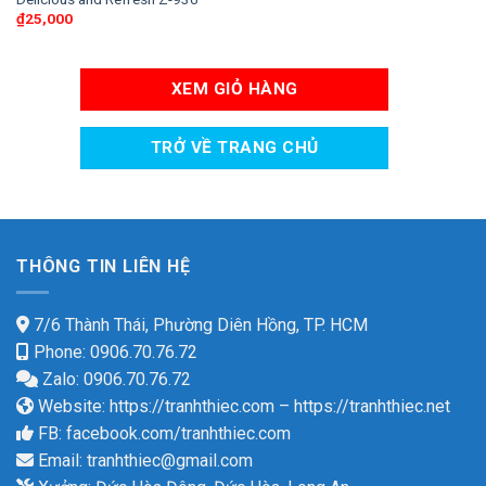
₫
25,000
XEM GIỎ HÀNG
TRỞ VỀ TRANG CHỦ
THÔNG TIN LIÊN HỆ
7/6 Thành Thái, Phường Diên Hồng, TP. HCM
Phone: 0906.70.76.72
Zalo: 0906.70.76.72
Website:
https://tranhthiec.com
–
https://tranhthiec.net
FB:
facebook.com/tranhthiec.com
Email:
tranhthiec@gmail.com