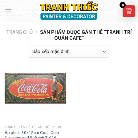
Skip
0
to
content
TRANG CHỦ
/
SẢN PHẨM ĐƯỢC GẮN THẺ “TRANH TRÍ
QUÁN CAFE”
TRANH BIỂN SỐ XE DẬP NỔI RETRO 30X15CM
Áp phích 30x15cm Coca Cola
Delicious and Refresh Z-936