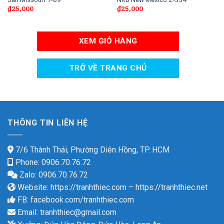
₫
25,000
₫
25,000
XEM GIỎ HÀNG
TRỞ VỀ TRANG CHỦ
THÔNG TIN LIÊN HỆ
7/6 Thành Thái, Phường Diên Hồng, TP. HCM
Phone: 0906.70.76.72
Zalo: 0906.70.76.72
Website:
https://tranhthiec.com
–
https://tranhthiec.net
FB:
facebook.com/tranhthiec.com
Email:
tranhthiec@gmail.com