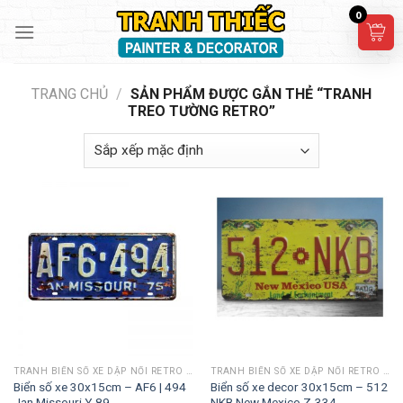
Skip
0
to
content
TRANG CHỦ
/
SẢN PHẨM ĐƯỢC GẮN THẺ “TRANH
TREO TƯỜNG RETRO”
TRANH BIỂN SỐ XE DẬP NỔI RETRO 30X15CM
TRANH BIỂN SỐ XE DẬP NỔI RETRO 30X15CM
Biển số xe 30x15cm – AF6 | 494
Biển số xe decor 30x15cm – 512
Jan Missouri Y-89
NKB New Mexico Z-334