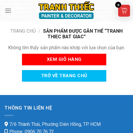
Skip
0
to
content
TRANG CHỦ
/
SẢN PHẨM ĐƯỢC GẮN THẺ “TRANH
THIEC BAT GIAC”
Không tìm thấy sản phẩm nào khớp với lựa chọn của bạn.
XEM GIỎ HÀNG
TRỞ VỀ TRANG CHỦ
THÔNG TIN LIÊN HỆ
7/6 Thành Thái, Phường Diên Hồng, TP. HCM
Phone: 0906.70.76.72