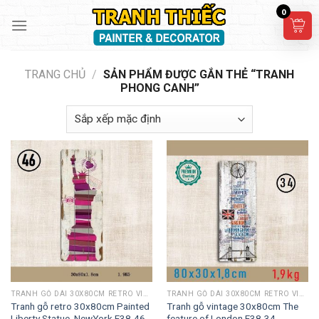
Skip
0
to
content
TRANG CHỦ
/
SẢN PHẨM ĐƯỢC GẮN THẺ “TRANH
PHONG CANH”
TRANH GỖ DÀI 30X80CM RETRO VINTAGE
TRANH GỖ DÀI 30X80CM RETRO VINTAGE
Tranh gỗ retro 30x80cm Painted
Tranh gỗ vintage 30x80cm The
Liberty Statue, NewYork F38-46
feature of London F38-34