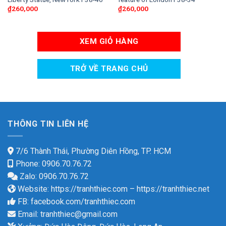
₫
260,000
₫
260,000
XEM GIỎ HÀNG
TRỞ VỀ TRANG CHỦ
THÔNG TIN LIÊN HỆ
7/6 Thành Thái, Phường Diên Hồng, TP. HCM
Phone: 0906.70.76.72
Zalo: 0906.70.76.72
Website:
https://tranhthiec.com
–
https://tranhthiec.net
FB:
facebook.com/tranhthiec.com
Email:
tranhthiec@gmail.com