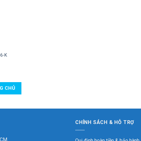
46-K
NG CHỦ
CHÍNH SÁCH & HỖ TRỢ
 HCM
Qui định hoàn tiền & bảo hành