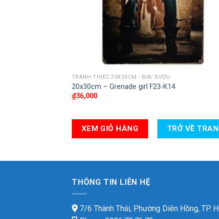
TRANH THIẾC 20X30CM - BIA/ RƯỢU
20x30cm – Grenade girl F23-K14
₫
36,000
XEM GIỎ HÀNG
TRỞ VỀ TRA
THÔNG TIN LIÊN HỆ
7/6 Thành Thái, Phường Diên Hồng, TP.