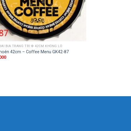
HAI BIA TRANG TRÍ Փ 42CM KHỔNG LỒ
hoén 42cm – Coffee Menu GK42-87
000