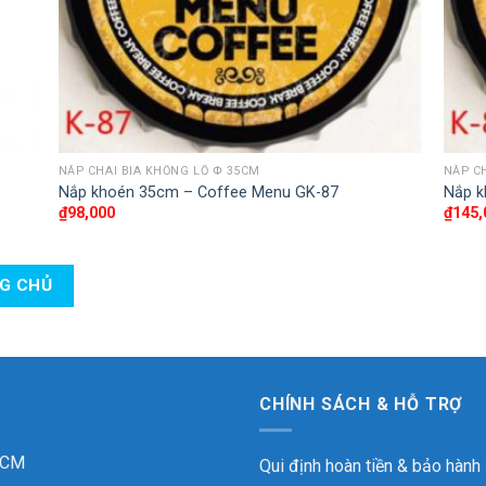
NẮP CHAI BIA KHỔNG LỒ Փ 35CM
NẮP C
Nắp khoén 35cm – Coffee Menu GK-87
Nắp k
₫
98,000
₫
145,
NG CHỦ
CHÍNH SÁCH & HỖ TRỢ
 HCM
Qui định hoàn tiền & bảo hành