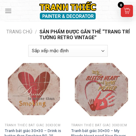
Skip
0
to
content
TRANG CHỦ
/
SẢN PHẨM ĐƯỢC GẮN THẺ “TRANG TRÍ
TƯỜNG RETRO VINTAGE”
TRANH THIẾC BÁT GIÁC 30X30CM
TRANH THIẾC BÁT GIÁC 30X30CM
Tranh bát giác 30×30 – Drink is
Tranh bát giác 30×30 – My
better than Smoking BG-25
Bleeds Heart need Your Prayer