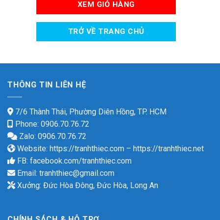
XEM GIỎ HÀNG
TRỞ VỀ TRANG CHỦ
THÔNG TIN LIÊN HỆ
7/6 Thành Thái, Phường Diên Hồng, TP. HCM
Phone: 0906.70.76.72
Zalo: 0906.70.76.72
Website:
https://tranhthiec.com
–
https://tranhthiec.net
FB:
facebook.com/tranhthiec.com
Email:
tranhthiec@gmail.com
Xưởng: Đức Hòa Đông, Đức Hòa, Long An
CHÍNH SÁCH & HỖ TRỢ