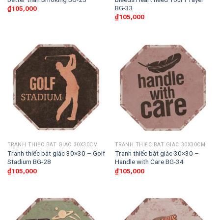
BG-33
₫
105,000
₫
105,000
TRANH THIẾC BÁT GIÁC 30X30CM
TRANH THIẾC BÁT GIÁC 30X30CM
Tranh thiếc bát giác 30×30 – Golf
Tranh thiếc bát giác 30×30 –
Stadium BG-28
Handle with Care BG-34
₫
105,000
₫
105,000