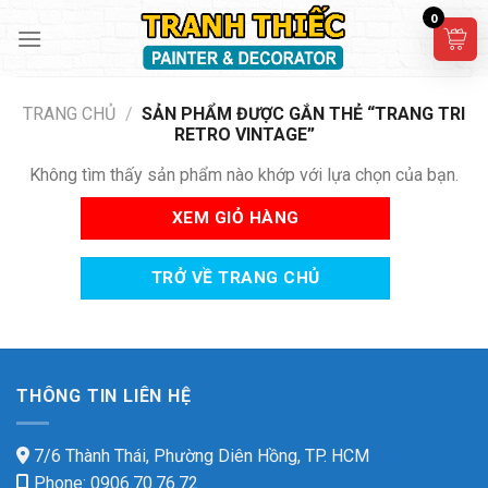
Skip
0
to
content
TRANG CHỦ
/
SẢN PHẨM ĐƯỢC GẮN THẺ “TRANG TRI
RETRO VINTAGE”
Không tìm thấy sản phẩm nào khớp với lựa chọn của bạn.
XEM GIỎ HÀNG
TRỞ VỀ TRANG CHỦ
THÔNG TIN LIÊN HỆ
7/6 Thành Thái, Phường Diên Hồng, TP. HCM
Phone: 0906.70.76.72