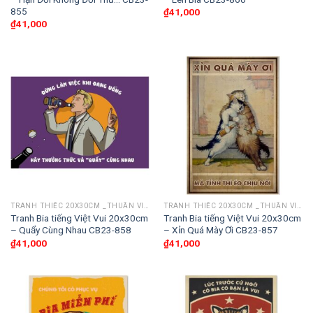
855
₫
41,000
₫
41,000
TRANH THIẾC 20X30CM _THUẦN VIỆT
TRANH THIẾC 20X30CM _THUẦN VIỆT
Tranh Bia tiếng Việt Vui 20x30cm
Tranh Bia tiếng Việt Vui 20x30cm
– Quẩy Cùng Nhau CB23-858
– Xỉn Quá Mày Ơi CB23-857
₫
41,000
₫
41,000