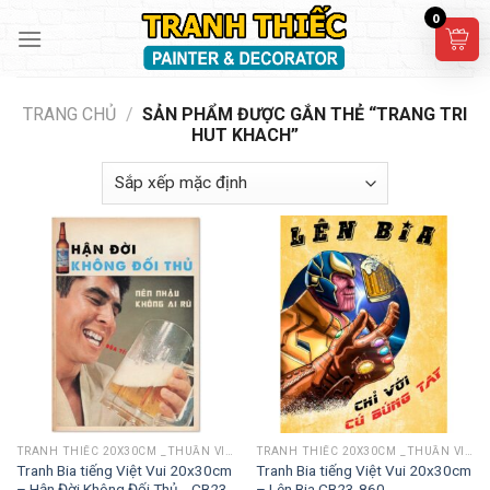
Skip
0
to
content
TRANG CHỦ
/
SẢN PHẨM ĐƯỢC GẮN THẺ “TRANG TRI
HUT KHACH”
TRANH THIẾC 20X30CM _THUẦN VIỆT
TRANH THIẾC 20X30CM _THUẦN VIỆT
Tranh Bia tiếng Việt Vui 20x30cm
Tranh Bia tiếng Việt Vui 20x30cm
– Hận Đời Không Đối Thủ… CB23-
– Lên Bia CB23-860