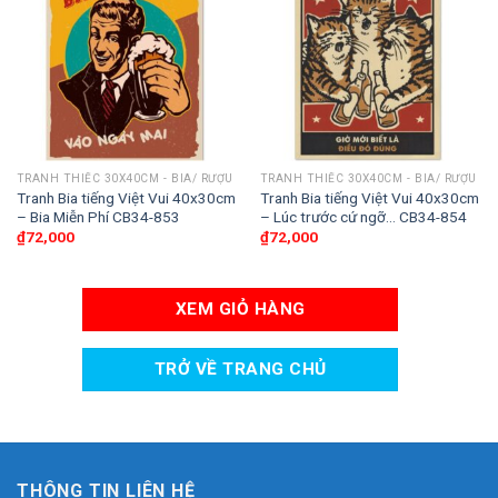
TRANH THIẾC 30X40CM - BIA/ RƯỢU
TRANH THIẾC 30X40CM - BIA/ RƯỢU
Tranh Bia tiếng Việt Vui 40x30cm
Tranh Bia tiếng Việt Vui 40x30cm
– Bia Miễn Phí CB34-853
– Lúc trước cứ ngỡ… CB34-854
₫
72,000
₫
72,000
XEM GIỎ HÀNG
TRỞ VỀ TRANG CHỦ
THÔNG TIN LIÊN HỆ