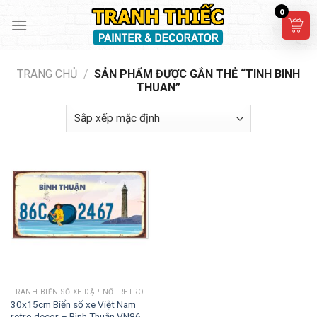
Skip
0
to
content
TRANG CHỦ
/
SẢN PHẨM ĐƯỢC GẮN THẺ “TINH BINH
THUAN”
TRANH BIỂN SỐ XE DẬP NỔI RETRO 30X15CM
30x15cm Biển số xe Việt Nam
retro decor – Bình Thuận VN86