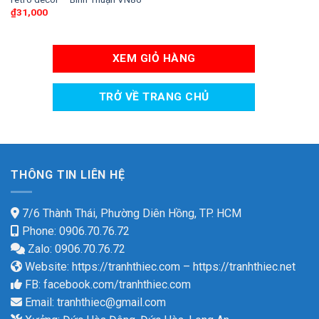
₫
31,000
XEM GIỎ HÀNG
TRỞ VỀ TRANG CHỦ
THÔNG TIN LIÊN HỆ
7/6 Thành Thái, Phường Diên Hồng, TP. HCM
Phone: 0906.70.76.72
Zalo: 0906.70.76.72
Website:
https://tranhthiec.com
–
https://tranhthiec.net
FB:
facebook.com/tranhthiec.com
Email:
tranhthiec@gmail.com