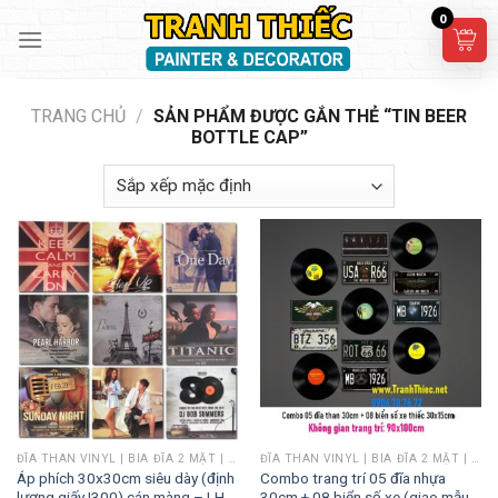
Skip
0
to
content
TRANG CHỦ
/
SẢN PHẨM ĐƯỢC GẮN THẺ “TIN BEER
BOTTLE CAP”
ĐĨA THAN VINYL | BÌA ĐĨA 2 MẶT | POSTER ALBUM/ PHIM
ĐĨA THAN VINYL | BÌA ĐĨA 2 MẶT | POSTER ALBUM/ PHIM
Áp phích 30x30cm siêu dày (định
Combo trang trí 05 đĩa nhựa
lượng giấy I300) cán màng – LH
30cm + 08 biển số xe (giao mẫu