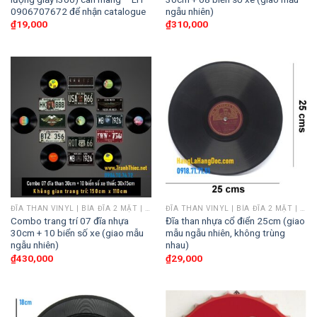
0906707672 để nhận catalogue
ngẫu nhiên)
₫
19,000
₫
310,000
ĐĨA THAN VINYL | BÌA ĐĨA 2 MẶT | POSTER ALBUM/ PHIM
ĐĨA THAN VINYL | BÌA ĐĨA 2 MẶT | POSTER ALBUM/ PHIM
Combo trang trí 07 đĩa nhựa
Đĩa than nhựa cổ điển 25cm (giao
30cm + 10 biển số xe (giao mẫu
mẫu ngẫu nhiên, không trùng
ngẫu nhiên)
nhau)
₫
430,000
₫
29,000