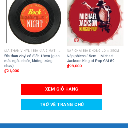
ĐĨA THAN VINYL | BÌA ĐĨA 2 MẶT | POSTER ALBUM/ PHIM
NẮP CHAI BIA KHỔNG LỒ Փ 35CM
Đĩa than vinyl cổ điển 18cm (giao
Nắp phiesn 35cm – Michael
mẫu ngẫu nhiên, không trùng
Jackson King of Pop GM-89
nhau)
₫
98,000
₫
21,000
XEM GIỎ HÀNG
TRỞ VỀ TRANG CHỦ