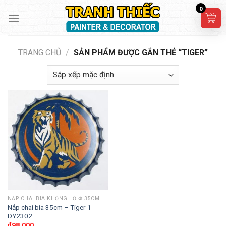
Skip
0
to
content
TRANG CHỦ
/
SẢN PHẨM ĐƯỢC GẮN THẺ “TIGER”
NẮP CHAI BIA KHỔNG LỒ Փ 35CM
Nắp chai bia 35cm – Tiger 1
DY2302
₫
98,000