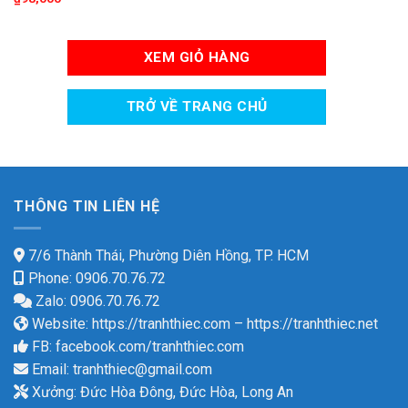
XEM GIỎ HÀNG
TRỞ VỀ TRANG CHỦ
THÔNG TIN LIÊN HỆ
7/6 Thành Thái, Phường Diên Hồng, TP. HCM
Phone: 0906.70.76.72
Zalo: 0906.70.76.72
Website:
https://tranhthiec.com
–
https://tranhthiec.net
FB:
facebook.com/tranhthiec.com
Email:
tranhthiec@gmail.com
Xưởng: Đức Hòa Đông, Đức Hòa, Long An