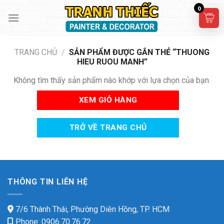
Skip
0
to
content
TRANG CHỦ
/
SẢN PHẨM ĐƯỢC GẮN THẺ “THUONG
HIEU RUOU MANH”
Không tìm thấy sản phẩm nào khớp với lựa chọn của bạn.
XEM GIỎ HÀNG
TRỞ VỀ TRANG CHỦ
THÔNG TIN LIÊN HỆ
7/6 Thành Thái, Phường Diên Hồng, TP. HCM
Phone: 0906.70.76.72