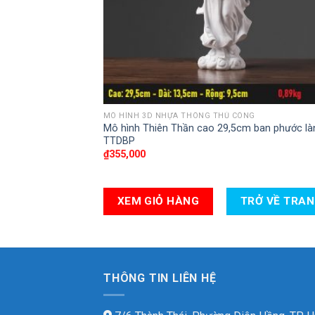
MÔ HÌNH 3D NHỰA THÔNG THỦ CÔNG
Mô hình Thiên Thần cao 29,5cm ban phước là
TTDBP
₫
355,000
XEM GIỎ HÀNG
TRỞ VỀ TRA
THÔNG TIN LIÊN HỆ