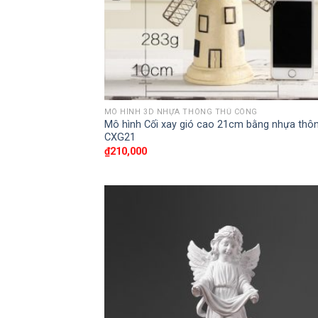
MÔ HÌNH 3D NHỰA THÔNG THỦ CÔNG
Mô hình Cối xay gió cao 21cm bằng nhựa thô
CXG21
₫
210,000