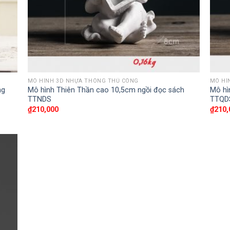
MÔ HÌNH 3D NHỰA THÔNG THỦ CÔNG
MÔ HÌ
ng
Mô hình Thiên Thần cao 10,5cm ngồi đọc sách
Mô hì
TTNDS
TTQD
₫
210,000
₫
210,