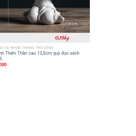
NH 3D NHỰA THÔNG THỦ CÔNG
nh Thiên Thần cao 12,5cm quỳ đọc sách
S
000