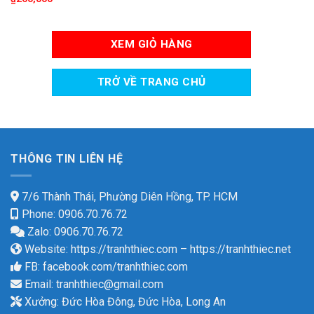
XEM GIỎ HÀNG
TRỞ VỀ TRANG CHỦ
THÔNG TIN LIÊN HỆ
7/6 Thành Thái, Phường Diên Hồng, TP. HCM
Phone: 0906.70.76.72
Zalo: 0906.70.76.72
Website:
https://tranhthiec.com
–
https://tranhthiec.net
FB:
facebook.com/tranhthiec.com
Email:
tranhthiec@gmail.com
Xưởng: Đức Hòa Đông, Đức Hòa, Long An