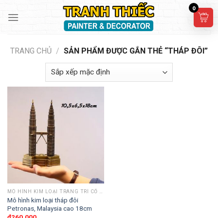
Skip
0
to
content
TRANG CHỦ
/
SẢN PHẨM ĐƯỢC GẮN THẺ “THÁP ĐÔI”
MÔ HÌNH KIM LOẠI TRANG TRÍ CỔ ĐIỂN
Mô hình kim loại tháp đôi
Petronas, Malaysia cao 18cm
₫
260,000