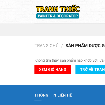
Skip
to
content
TRANG CHỦ
/
SẢN PHẨM ĐƯỢC GẮ
Không tìm thấy sản phẩm nào khớp với lựa 
XEM GIỎ HÀNG
TRỞ VỀ TRA
THÔNG TIN LIÊN HỆ