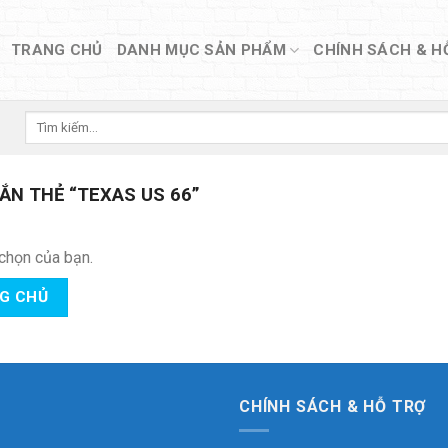
TRANG CHỦ
DANH MỤC SẢN PHẨM
CHÍNH SÁCH & H
Tìm
kiếm:
N THẺ “TEXAS US 66”
chọn của bạn.
NG CHỦ
CHÍNH SÁCH & HỖ TRỢ