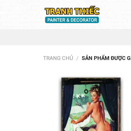
Skip
to
content
TRANG CHỦ
/
SẢN PHẨM ĐƯỢC GẮ