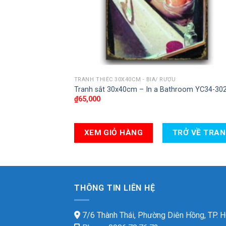
TRANH THIẾC 30X40CM - BIA/ RƯỢU
Tranh sắt 30x40cm – In a Bathroom YC34-30
₫
65,000
XEM GIỎ HÀNG
TRỞ VỀ TRA
THÔNG TIN LIÊN HỆ
7/6 Thành Thái, Phường Diên Hồng, TP.