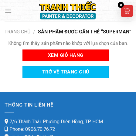
Skip
0
to
content
TRANG CHỦ
/
SẢN PHẨM ĐƯỢC GẮN THẺ “SUPERMAN”
Không tìm thấy sản phẩm nào khớp với lựa chọn của bạn.
XEM GIỎ HÀNG
TRỞ VỀ TRANG CHỦ
THÔNG TIN LIÊN HỆ
7/6 Thành Thái, Phường Diên Hồng, TP. HCM
Phone: 0906.70.76.72