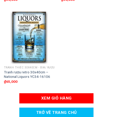
TRANH THIẾC 30X40CM - BIA/ RƯỢU
Tranh rượu retro 30x40cm –
National Liquors YC34-16106
₫
65,000
XEM GIỎ HÀNG
TRỞ VỀ TRANG CHỦ