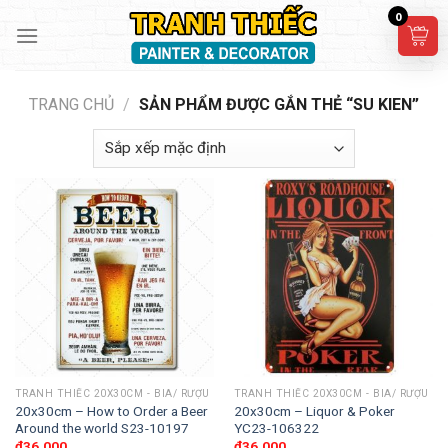
Skip
0
to
content
TRANG CHỦ
/
SẢN PHẨM ĐƯỢC GẮN THẺ “SU KIEN”
TRANH THIẾC 20X30CM - BIA/ RƯỢU
TRANH THIẾC 20X30CM - BIA/ RƯỢU
20x30cm – How to Order a Beer
20x30cm – Liquor & Poker
Around the world S23-10197
YC23-106322
₫
36,000
₫
36,000