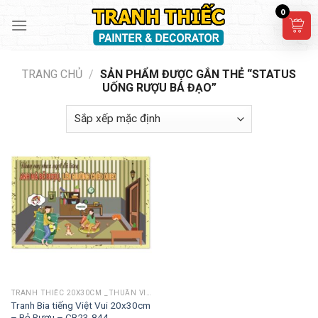
Skip
0
to
content
TRANG CHỦ
/
SẢN PHẨM ĐƯỢC GẮN THẺ “STATUS
UỐNG RƯỢU BÁ ĐẠO”
TRANH THIẾC 20X30CM _THUẦN VIỆT
Tranh Bia tiếng Việt Vui 20x30cm
– Bỏ Rượu – CB23-844