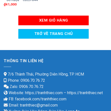
₫
41,000
XEM GIỎ HÀNG
TRỞ VỀ TRANG CHỦ
THÔNG TIN LIÊN HỆ
7/6 Thành Thái, Phường Diên Hồng, TP. HCM
Phone: 0906.70.76.72
Zalo: 0906.70.76.72
Website:
https://tranhthiec.com
–
https://tranhthiec.net
FB:
facebook.com/tranhthiec.com
Email:
tranhthiec@gmail.com