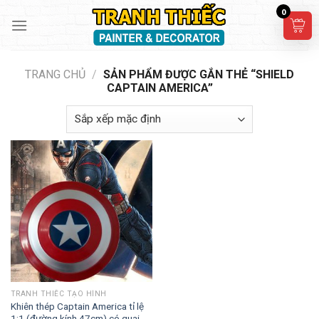
Skip
0
to
content
TRANG CHỦ
/
SẢN PHẨM ĐƯỢC GẮN THẺ “SHIELD
CAPTAIN AMERICA”
TRANH THIẾC TẠO HÌNH
Khiên thép Captain America tỉ lệ
1:1 (đường kính 47cm) có quai