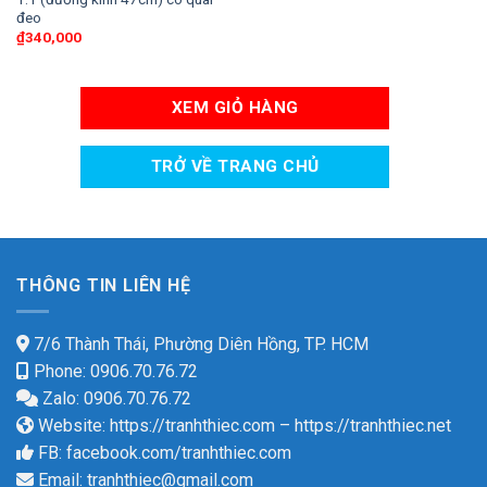
đeo
₫
340,000
XEM GIỎ HÀNG
TRỞ VỀ TRANG CHỦ
THÔNG TIN LIÊN HỆ
7/6 Thành Thái, Phường Diên Hồng, TP. HCM
Phone: 0906.70.76.72
Zalo: 0906.70.76.72
Website:
https://tranhthiec.com
–
https://tranhthiec.net
FB:
facebook.com/tranhthiec.com
Email:
tranhthiec@gmail.com