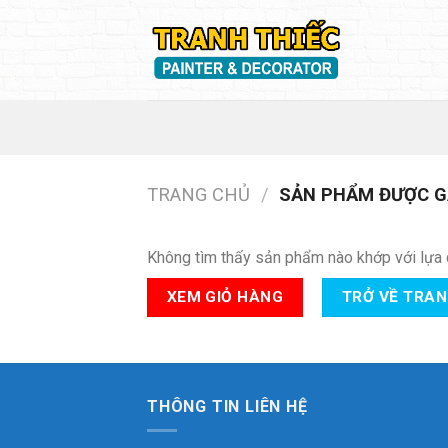
Skip
to
content
TRANG CHỦ
/
SẢN PHẨM ĐƯỢC GẮ
Không tìm thấy sản phẩm nào khớp với lựa 
XEM GIỎ HÀNG
TRỞ VỀ TRA
THÔNG TIN LIÊN HỆ