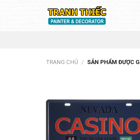
Skip
to
content
TRANG CHỦ
/
SẢN PHẨM ĐƯỢC GẮ