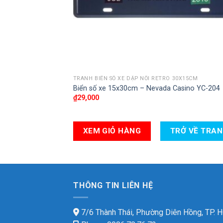
TRANH BIỂN SỐ XE DẬP NỔI RETRO 30X15CM
Biển số xe 15x30cm – Nevada Casino YC-204
₫
29,000
XEM GIỎ HÀNG
TRỞ VỀ TRA
THÔNG TIN LIÊN HỆ
7/6 Thành Thái, Phường Diên Hồng, TP.