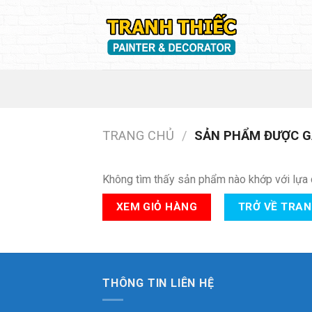
Skip
to
content
TRANG CHỦ
/
SẢN PHẨM ĐƯỢC GẮ
Không tìm thấy sản phẩm nào khớp với lựa 
XEM GIỎ HÀNG
TRỞ VỀ TRA
THÔNG TIN LIÊN HỆ