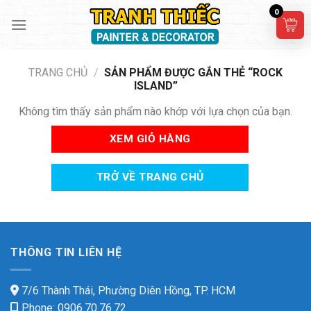
Skip
0
to
content
TRANG CHỦ
/
SẢN PHẨM ĐƯỢC GẮN THẺ “ROCK
ISLAND”
Không tìm thấy sản phẩm nào khớp với lựa chọn của bạn.
XEM GIỎ HÀNG
TRỞ VỀ TRANG CHỦ
THÔNG TIN LIÊN HỆ
7/6 Thành Thái, Phường Diên Hồng, TP. HCM
Phone: 0906.70.76.72