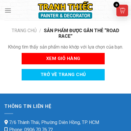
Skip
0
to
content
TRANG CHỦ
/
SẢN PHẨM ĐƯỢC GẮN THẺ “ROAD
RACE”
Không tìm thấy sản phẩm nào khớp với lựa chọn của bạn.
XEM GIỎ HÀNG
TRỞ VỀ TRANG CHỦ
THÔNG TIN LIÊN HỆ
7/6 Thành Thái, Phường Diên Hồng, TP. HCM
Phone: 0906.70.76.72