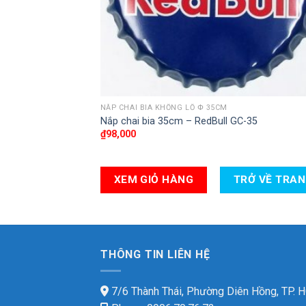
NẮP CHAI BIA KHỔNG LỒ Փ 35CM
Nắp chai bia 35cm – RedBull GC-35
₫
98,000
XEM GIỎ HÀNG
TRỞ VỀ TRA
THÔNG TIN LIÊN HỆ
7/6 Thành Thái, Phường Diên Hồng, TP.