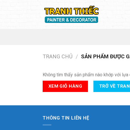
Skip
to
content
TRANG CHỦ
/
SẢN PHẨM ĐƯỢC GẮ
Không tìm thấy sản phẩm nào khớp với lựa 
XEM GIỎ HÀNG
TRỞ VỀ TRA
THÔNG TIN LIÊN HỆ