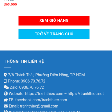
₫
65,000
XEM GIỎ HÀNG
TRỞ VỀ TRANG CHỦ
THÔNG TIN LIÊN HỆ
7/6 Thành Thái, Phường Diên Hồng, TP. HCM
Phone: 0906.70.76.72
Zalo: 0906.70.76.72
Website:
https://tranhthiec.com
–
https://tranhthiec.net
FB:
facebook.com/tranhthiec.com
Email:
tranhthiec@gmail.com