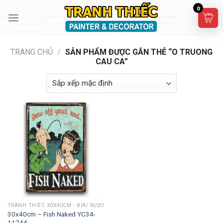
Skip
0
to
content
TRANG CHỦ
/
SẢN PHẨM ĐƯỢC GẮN THẺ “O TRUONG
CAU CA”
TRANH THIẾC 30X40CM - BIA/ RƯỢU
30x40cm – Fish Naked YC34-
11744