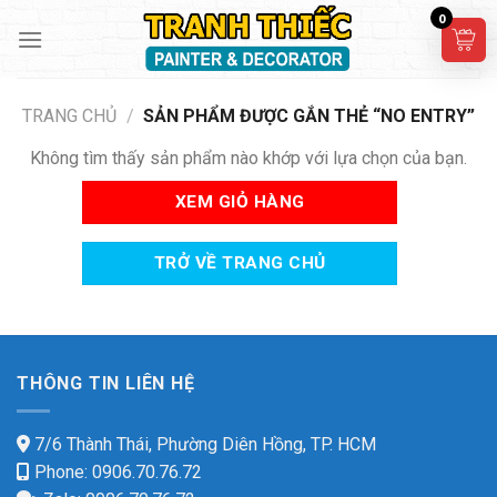
Skip
0
to
content
TRANG CHỦ
/
SẢN PHẨM ĐƯỢC GẮN THẺ “NO ENTRY”
Không tìm thấy sản phẩm nào khớp với lựa chọn của bạn.
XEM GIỎ HÀNG
TRỞ VỀ TRANG CHỦ
THÔNG TIN LIÊN HỆ
7/6 Thành Thái, Phường Diên Hồng, TP. HCM
Phone: 0906.70.76.72