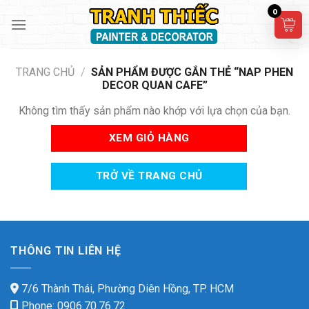
Skip
0
to
content
TRANG CHỦ
/
SẢN PHẨM ĐƯỢC GẮN THẺ “NAP PHEN
DECOR QUAN CAFE”
Không tìm thấy sản phẩm nào khớp với lựa chọn của bạn.
XEM GIỎ HÀNG
TRỞ VỀ TRANG CHỦ
THÔNG TIN LIÊN HỆ
7/6 Thành Thái, Phường Diên Hồng, TP. HCM
Phone: 0906.70.76.72