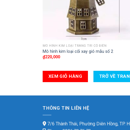
MÔ HÌNH KIM LOẠI TRANG TRÍ CỔ ĐIỂN
Mô hình kim loại cối xay gió mẫu số 2
₫
220,000
XEM GIỎ HÀNG
TRỞ VỀ TRA
THÔNG TIN LIÊN HỆ
7/6 Thành Thái, Phường Diên Hồng, TP.