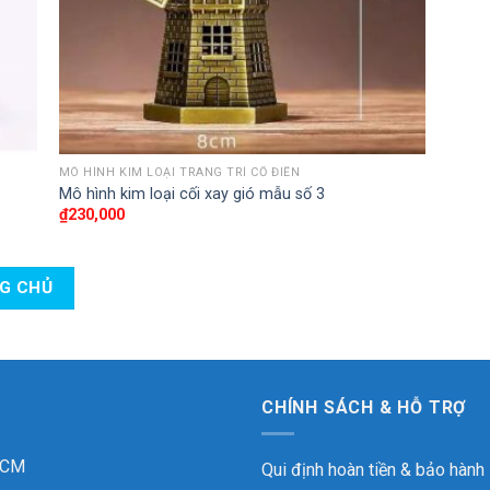
MÔ HÌNH KIM LOẠI TRANG TRÍ CỔ ĐIỂN
Mô hình kim loại cối xay gió mẫu số 3
₫
230,000
NG CHỦ
CHÍNH SÁCH & HỖ TRỢ
 HCM
Qui định hoàn tiền & bảo hành