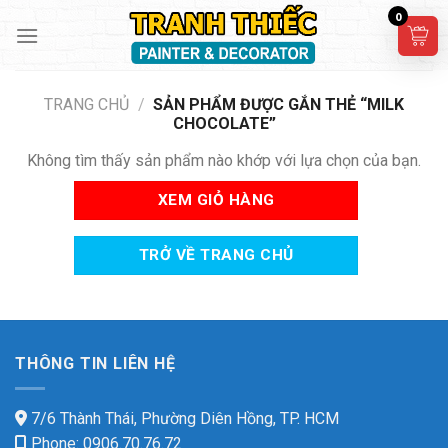
Skip
0
to
content
TRANG CHỦ
/
SẢN PHẨM ĐƯỢC GẮN THẺ “MILK
CHOCOLATE”
Không tìm thấy sản phẩm nào khớp với lựa chọn của bạn.
XEM GIỎ HÀNG
TRỞ VỀ TRANG CHỦ
THÔNG TIN LIÊN HỆ
7/6 Thành Thái, Phường Diên Hồng, TP. HCM
Phone: 0906.70.76.72