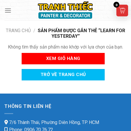
Skip
0
to
content
TRANG CHỦ
/
SẢN PHẨM ĐƯỢC GẮN THẺ “LEARN FOR
YESTERDAY”
Không tìm thấy sản phẩm nào khớp với lựa chọn của bạn.
XEM GIỎ HÀNG
TRỞ VỀ TRANG CHỦ
THÔNG TIN LIÊN HỆ
7/6 Thành Thái, Phường Diên Hồng, TP. HCM
Phone: 0906.70.76.72