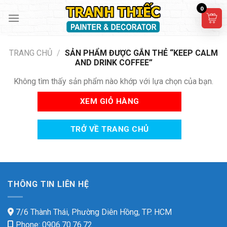
Skip
0
to
content
TRANG CHỦ
/
SẢN PHẨM ĐƯỢC GẮN THẺ “KEEP CALM
AND DRINK COFFEE”
Không tìm thấy sản phẩm nào khớp với lựa chọn của bạn.
XEM GIỎ HÀNG
TRỞ VỀ TRANG CHỦ
THÔNG TIN LIÊN HỆ
7/6 Thành Thái, Phường Diên Hồng, TP. HCM
Phone: 0906.70.76.72