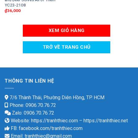
YC23-2108
₫
36,000
XEM GIỎ HÀNG
TRỞ VỀ TRANG CHỦ
THÔNG TIN LIÊN HỆ
7/6 Thành Thái, Phường Diên Hồng, TP. HCM
Phone: 0906.70.76.72
Zalo: 0906.70.76.72
Website:
https://tranhthiec.com
–
https://tranhthiec.net
FB:
facebook.com/tranhthiec.com
Email:
tranhthiec@gmail.com