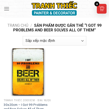
Skip
0
to
content
TRANG CHỦ
/
SẢN PHẨM ĐƯỢC GẮN THẺ “I GOT 99
PROBLEMS AND BEER SOLVES ALL OF THEM”
TRANH THIẾC 20X30CM - BIA/ RƯỢU
30x20cm – I Got 99 Problems
and Beer Solves All of Them